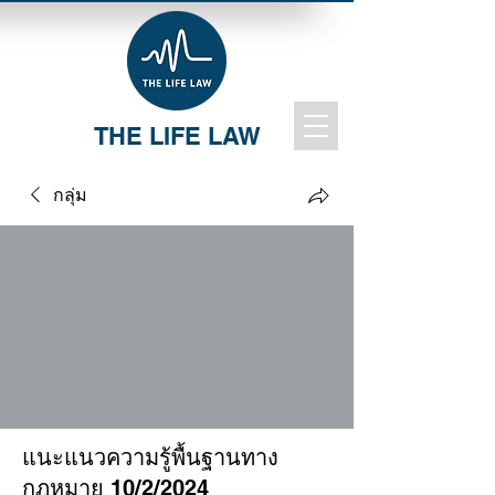
THE LIFE LAW
กลุ่ม
แนะแนวความรู้พื้นฐานทาง
กฎหมาย 10/2/2024