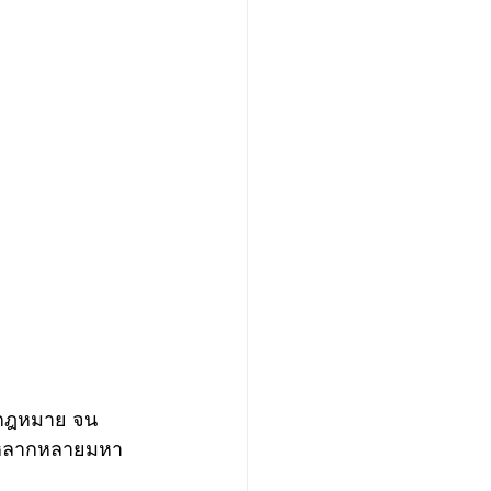
์กฎหมาย จน
ในหลากหลายมหา