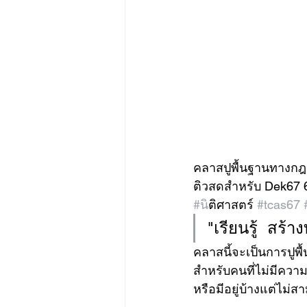
คลาสปูพื้นฐานทางก
ติวสดสำหรับ Dek67 6
#น
ิติศาสตร์ 
#tcas67
"เรียนรู้  สร
คลาสนี้จะเป็นการปูพื้น
สำหรับคนที่ไม่มีควา
หรือมีอยู่บ้างแต่ไม่