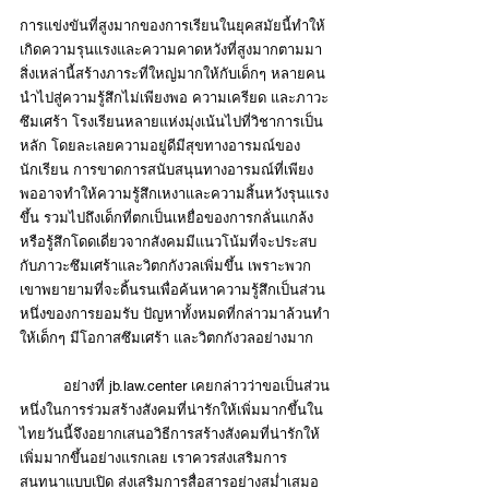
การแข่งขันที่สูงมากของการเรียนในยุคสมัยนี้ทำให้
เกิดความรุนแรงและความคาดหวังที่สูงมากตามมา 
สิ่งเหล่านี้สร้างภาระที่ใหญ่มากให้กับเด็กๆ หลายคน
นำไปสู่ความรู้สึกไม่เพียงพอ ความเครียด และภาวะ
ซึมเศร้า โรงเรียนหลายแห่งมุ่งเน้นไปที่วิชาการเป็น
หลัก โดยละเลยความอยู่ดีมีสุขทางอารมณ์ของ
นักเรียน การขาดการสนับสนุนทางอารมณ์ที่เพียง
พออาจทำให้ความรู้สึกเหงาและความสิ้นหวังรุนแรง
ขึ้น รวมไปถึงเด็กที่ตกเป็นเหยื่อของการกลั่นแกล้ง
หรือรู้สึกโดดเดี่ยวจากสังคมมีแนวโน้มที่จะประสบ
กับภาวะซึมเศร้าและวิตกกังวลเพิ่มขึ้น เพราะพวก
เขาพยายามที่จะดิ้นรนเพื่อค้นหาความรู้สึกเป็นส่วน
หนึ่งของการยอมรับ ปัญหาทั้งหมดที่กล่าวมาล้วนทำ
ให้เด็กๆ มีโอกาสซึมเศร้า และวิตกกังวลอย่างมาก 
	อย่างที่ jb.law.center เคยกล่าวว่าขอเป็นส่วน
หนึ่งในการร่วมสร้างสังคมที่น่ารักให้เพิ่มมากขึ้นใน
ไทยวันนี้จึงอยากเสนอวิธีการสร้างสังคมที่น่ารักให้
เพิ่มมากขึ้นอย่างแรกเลย เราควรส่งเสริมการ
สนทนาแบบเปิด ส่งเสริมการสื่อสารอย่างสม่ำเสมอ