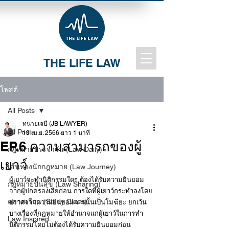
THE LIFE LAW
โพสต์
All Posts
ทนายเจบี (JB LAWYER)
All Posts
13 เม.ย. 2566
ยาว 1 นาที
EP.6 ความสามารถของผู้
กฎหมายประจำวัน (Law Daily)
เยาว์
เส้นทางนักกฎหมาย (Law Journey)
ผู้เยาว์จะทำนิติกรรมใดๆ ต้องได้รับความยินยอม
กฎหมายปันสุข (Law Sharing)
จากผู้ปกครองเสียก่อน การใดที่ผู้เยาว์กระทำลงโดย
คลาสเรียน (Study Class)
ปราศจากความยินยอมการนั้นเป็นโมฆียะ ยกเว้น
บางเรื่องที่กฎหมายให้อำนาจแก่ผู้เยาว์ในการทำ
Law Inspired
นิติกรรมโดยไม่ต้องได้รับความยินยอมก่อน