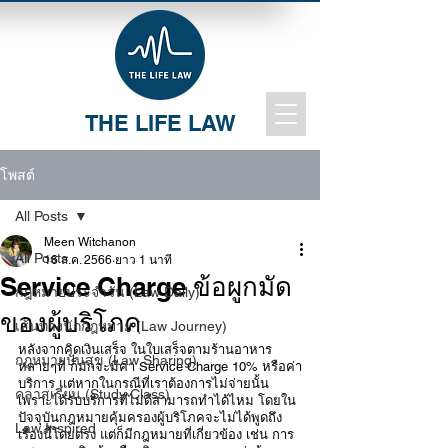
THE LIFE LAW
โพสต์
All Posts
Meen Witchanon
All Posts
16 ส.ค. 2566
ยาว 1 นาที
Service Charge ข้อผูกมัด
กฎหมายประจำวัน (Law Daily)
ของผู้บริโภค
เส้นทางนักกฎหมาย (Law Journey)
หลังจากคิดเงินเสร็จ ในใบเสร็จตามร้านอาหาร
กฎหมายปันสุข (Law Sharing)
หลายๆที่ ก็มักจะมีค่า Service Charge 10% หรือค่า
บริการ แต่หากในกรณีที่เราต้องการไม่จ่ายนั้น 
คลาสเรียน (Study Class)
เพราะได้รับบริการที่ไม่ดีสามารถทำได้ไหม โดยใน
ปัจจุบันกฎหมายคุ้มครองผู้บริโภคจะไม่ได้พูดถึง
Law Inspired
เรื่องนี้โดยตรง แต่ก็มีกฎหมายที่เกี่ยวข้อง เช่น การ